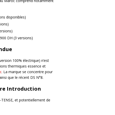
DS au Maroc comprend notamment
ons disponibles)
sions)
ersions)
 900 DH (3 versions)
endue
version 100% électrique) n’est
sions thermiques essence et
c
. La marque se concentre pour
insi que le récent DS N°8.
re Introduction
 E-TENSE, et potentiellement de