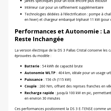
Jantes spécifiques pour un look encore plus exclusif
Intérieur cuir pour un raffinement supplémentaire
Technologies dédiées à l’électrification : pompe à cha
en hiver) et chargeur embarqué triphasé 11 kW (pour 
Performances et Autonomie : La
Reste Inchangée
La version électrique de la DS 3 Pallas Cristal conserve les 
éprouvées du modèle :
Batterie
: 54 kWh de capacité brute
Autonomie WLTP
: 404 km, idéale pour un usage urb
Puissance
: 156 ch (115 kW)
Couple
: 260 Nm, offrant des reprises franches en vill
Recharge rapide
: jusqu’à 100 kW en pic, permettant
en environ 30 minutes
Ces performances positionnent la DS 3 E-TENSE comme une