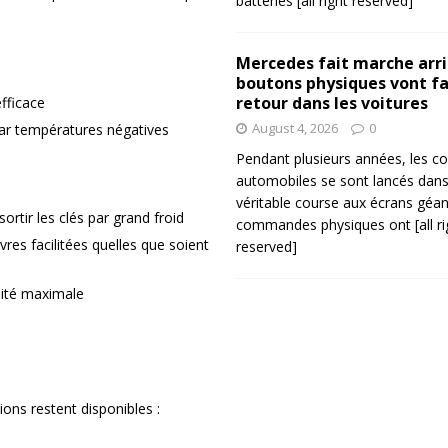
batteries
[all right reserved]
Mercedes fait marche arriè
boutons physiques vont fa
retour dans les voitures
fficace
August 4, 2026
0
ar températures négatives
Pendant plusieurs années, les co
automobiles se sont lancés dan
véritable course aux écrans géan
sortir les clés par grand froid
commandes physiques ont
[all r
es facilitées quelles que soient
reserved]
lité maximale
ions restent disponibles :