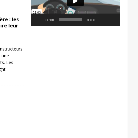
re : les
00:00
00:00
ire leur
nstructeurs
s une
ts. Les
ight