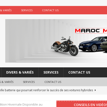
 & VARIÉS
SERVICES
CONTACT US
DIVERS & VARIÉS
SERVICES
CONTACT US
S & VARIÉS
SERVICES
CONTACT US
le batterie qui pourrait renforcer le succès de ses voitures hybrides
dition Hivernale Disponible au
CONSEILS EN VIDÉO
re : les boutons physiques vont faire leur retour dans les voitures