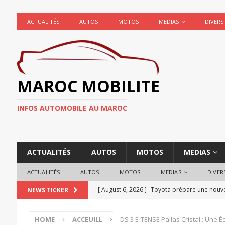
ACTUALITÉS
AUTOS
MOTOS
MEDIAS
DIVERS
MAROC MOBILITE
INFOS AUTOMOBILE AU MAROC
ACTUALITÉS
AUTOS
MOTOS
MEDIAS
ACTUALITÉS
AUTOS
MOTOS
MEDIAS
DIVER
[ August 6, 2026 ]
Toyota prépare une nouvel
NEWS TICKER
ACTUALITÉ AUTOMOBILE
HOME
ACCEUILL
DS 3 E-TENSE Pallas Cristal : Une É
[ August 4, 2026 ]
Mercedes fait marche arriè