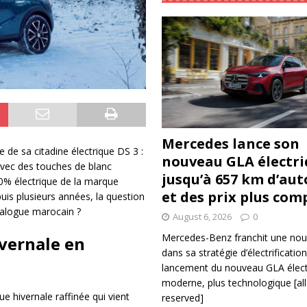
Mercedes lance son
 de sa citadine électrique DS 3 :
nouveau GLA électri
r avec des touches de blanc
jusqu’à 657 km d’au
0% électrique de la marque
et des prix plus com
is plusieurs années, la question
atalogue marocain ?
August 6, 2026
0
Mercedes-Benz franchit une nou
ivernale en
dans sa stratégie d’électrificatio
lancement du nouveau GLA électr
moderne, plus technologique
[al
e hivernale raffinée qui vient
reserved]