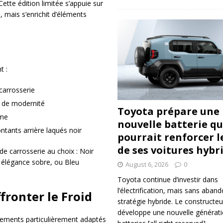
tte édition limitée s’appuie sur
, mais s’enrichit d’éléments
t :
carrosserie
 de modernité
Toyota prépare une
sme
nouvelle batterie qu
tants arrière laqués noir
pourrait renforcer l
de ses voitures hybr
de carrosserie au choix : Noir
 élégance sobre, ou Bleu
August 6, 2026
0
Toyota continue d’investir dans
l’électrification, mais sans aban
ronter le Froid
stratégie hybride. Le constructeu
développe une nouvelle générat
uipements particulièrement adaptés