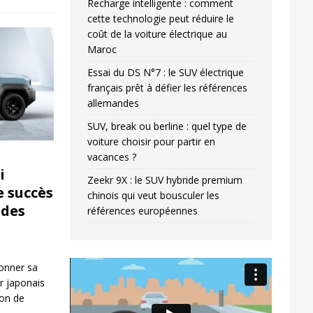
Recharge intelligente : comment
cette technologie peut réduire le
coût de la voiture électrique au
Maroc
Essai du DS N°7 : le SUV électrique
français prêt à défier les références
allemandes
SUV, break ou berline : quel type de
voiture choisir pour partir en
vacances ?
i
Zeekr 9X : le SUV hybride premium
e succès
chinois qui veut bousculer les
ides
références européennes
Video
donner sa
Player
r japonais
ion de