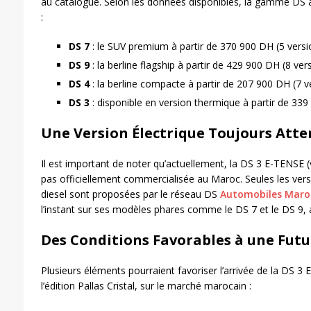
au catalogue. Selon les données disponibles, la gamme 
:
DS 7
: le SUV premium à partir de 370 900 DH (5 versi
DS 9
: la berline flagship à partir de 429 900 DH (8 ver
DS 4
: la berline compacte à partir de 207 900 DH (7 v
DS 3
: disponible en version thermique à partir de 339
Une Version Électrique Toujours Att
Il est important de noter qu’actuellement, la DS 3 E-TENSE (
pas officiellement commercialisée au Maroc. Seules les ver
diesel sont proposées par le réseau DS
Automobiles Maro
l’instant sur ses modèles phares comme le DS 7 et le DS 9, a
Des Conditions Favorables à une Futu
Plusieurs éléments pourraient favoriser l’arrivée de la DS 3
l’édition Pallas Cristal, sur le marché marocain :