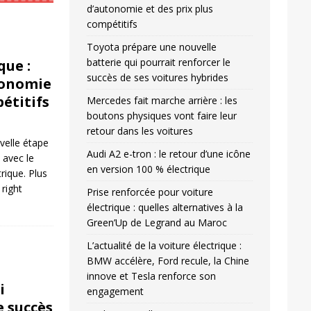
d’autonomie et des prix plus
compétitifs
Toyota prépare une nouvelle
batterie qui pourrait renforcer le
que :
succès de ses voitures hybrides
tonomie
pétitifs
Mercedes fait marche arrière : les
boutons physiques vont faire leur
retour dans les voitures
velle étape
Audi A2 e-tron : le retour d’une icône
n avec le
en version 100 % électrique
ique. Plus
l right
Prise renforcée pour voiture
électrique : quelles alternatives à la
Green’Up de Legrand au Maroc
L’actualité de la voiture électrique :
BMW accélère, Ford recule, la Chine
innove et Tesla renforce son
i
engagement
e succès