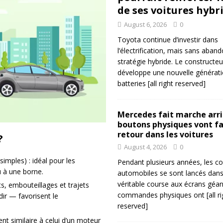
de ses voitures hybr
August 6, 2026
0
Toyota continue d’investir dans
l’électrification, mais sans aban
stratégie hybride. Le constructeu
développe une nouvelle générat
batteries
[all right reserved]
Mercedes fait marche arriè
boutons physiques vont fa
retour dans les voitures
?
August 4, 2026
0
simples) : idéal pour les
Pendant plusieurs années, les co
u à une borne.
automobiles se sont lancés dan
véritable course aux écrans géan
ts, embouteillages et trajets
commandes physiques ont
[all r
ir — favorisent le
reserved]
ent similaire à celui d’un moteur