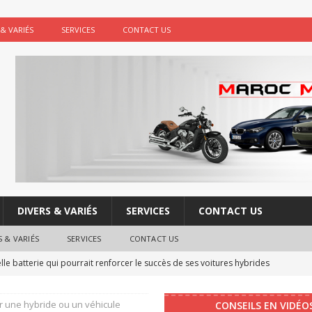
 & VARIÉS
SERVICES
CONTACT US
DIVERS & VARIÉS
SERVICES
CONTACT US
S & VARIÉS
SERVICES
CONTACT US
e batterie qui pourrait renforcer le succès de ses voitures hybrides
ur une hybride ou un véhicule
CONSEILS EN VIDÉO
re : les boutons physiques vont faire leur retour dans les voitures