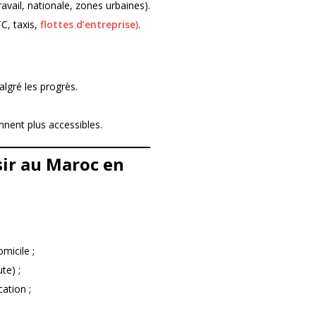
ravail, nationale, zones urbaines).
C, taxis,
flottes d’entreprise)
.
lgré les progrès.
nnent plus accessibles.
sir au Maroc en
micile ;
te) ;
cation ;