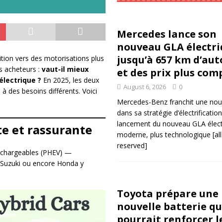
Mercedes lance son
nouveau GLA électri
jusqu’à 657 km d’au
tion vers des motorisations plus
s acheteurs :
vaut-il mieux
et des prix plus com
électrique ?
En 2025, les deux
August 6, 2026
0
 des besoins différents. Voici
Mercedes-Benz franchit une nou
dans sa stratégie d’électrificatio
lancement du nouveau GLA électr
te et rassurante
moderne, plus technologique
[al
reserved]
rechargeables (PHEV) —
 Suzuki ou encore Honda y
Toyota prépare une
nouvelle batterie qu
pourrait renforcer l