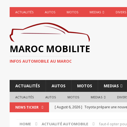
ACTUALITÉS
AUTOS
MOTOS
MEDIAS
DIVERS
MAROC MOBILITE
INFOS AUTOMOBILE AU MAROC
ACTUALITÉS
AUTOS
MOTOS
MEDIAS
ACTUALITÉS
AUTOS
MOTOS
MEDIAS
DIVER
[ August 6, 2026 ]
Toyota prépare une nouvell
NEWS TICKER
ACTUALITÉ AUTOMOBILE
HOME
ACTUALITÉ AUTOMOBILE
faut-il opter po
[ August 4, 2026 ]
Mercedes fait marche arriè