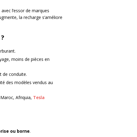
, avec l’essor de marques
ugmente, la recharge s’améliore
 ?
arburant.
ayage, moins de pièces en
t de conduite.
rité des modèles vendus au
Maroc, Afriquia,
Tesla
prise ou borne
.