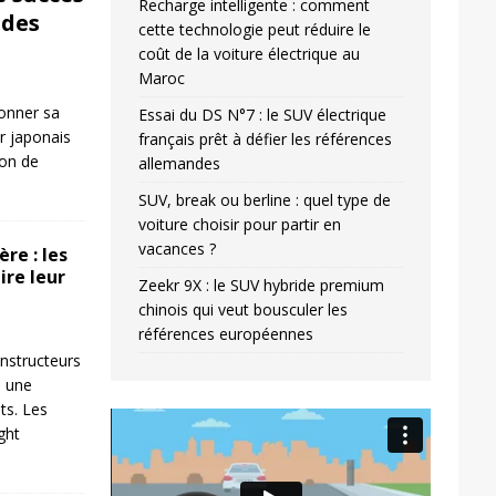
Recharge intelligente : comment
ides
cette technologie peut réduire le
coût de la voiture électrique au
Maroc
donner sa
Essai du DS N°7 : le SUV électrique
r japonais
français prêt à défier les références
ion de
allemandes
SUV, break ou berline : quel type de
voiture choisir pour partir en
vacances ?
re : les
ire leur
Zeekr 9X : le SUV hybride premium
chinois qui veut bousculer les
références européennes
nstructeurs
s une
ts. Les
Video
ight
Player