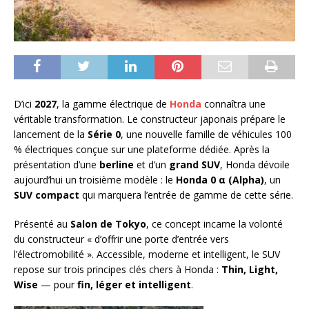
D’ici
2027
, la gamme électrique de
Honda
connaîtra une
véritable transformation. Le constructeur japonais prépare le
lancement de la
Série 0
, une nouvelle famille de véhicules 100
% électriques conçue sur une plateforme dédiée. Après la
présentation d’une
berline
et d’un
grand SUV
, Honda dévoile
aujourd’hui un troisième modèle : le
Honda 0 α (Alpha)
, un
SUV compact
qui marquera l’entrée de gamme de cette série.
Présenté au
Salon de Tokyo
, ce concept incarne la volonté
du constructeur « d’offrir une porte d’entrée vers
l’électromobilité ». Accessible, moderne et intelligent, le SUV
repose sur trois principes clés chers à Honda :
Thin, Light,
Wise
— pour
fin, léger et intelligent
.