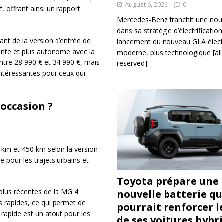
August 6, 2026
0
, offrant ainsi un rapport
Mercedes-Benz franchit une nou
dans sa stratégie d’électrificatio
nt de la version d’entrée de
lancement du nouveau GLA électr
ante et plus autonome avec la
moderne, plus technologique
[al
ntre 28 990 € et 34 990 €, mais
reserved]
intéressantes pour ceux qui
’occasion ?
 km et 450 km selon la version
 pour les trajets urbains et
Toyota prépare une
 plus récentes de la MG 4
nouvelle batterie qu
 rapides, ce qui permet de
pourrait renforcer l
rapide est un atout pour les
de ses voitures hybr