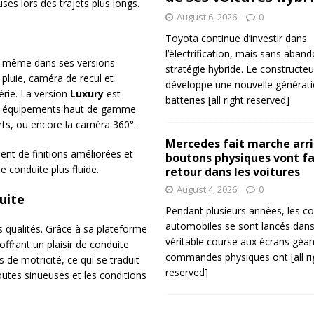
es lors des trajets plus longs.
August 6, 2026
0
Toyota continue d’investir dans
l’électrification, mais sans aban
, même dans ses versions
stratégie hybride. Le constructeu
pluie, caméra de recul et
développe une nouvelle générat
érie. La version
Luxury
est
batteries
[all right reserved]
des équipements haut de gamme
orts, ou encore la caméra 360°.
Mercedes fait marche arriè
nt de finitions améliorées et
boutons physiques vont fa
e conduite plus fluide.
retour dans les voitures
August 4, 2026
0
uite
Pendant plusieurs années, les co
automobiles se sont lancés dan
 qualités. Grâce à sa plateforme
véritable course aux écrans géan
 offrant un plaisir de conduite
commandes physiques ont
[all r
 de motricité, ce qui se traduit
reserved]
routes sinueuses et les conditions