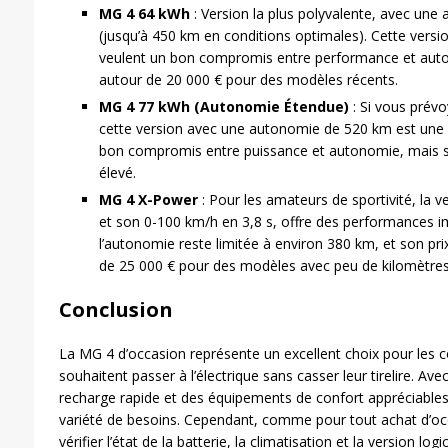
MG 4 64 kWh
: Version la plus polyvalente, avec une
(jusqu’à 450 km en conditions optimales). Cette versio
veulent un bon compromis entre performance et aut
autour de 20 000 € pour des modèles récents.
MG 4 77 kWh (Autonomie Étendue)
: Si vous prévo
cette version avec une autonomie de 520 km est une ex
bon compromis entre puissance et autonomie, mais so
élevé.
MG 4 X-Power
: Pour les amateurs de sportivité, la 
et son 0-100 km/h en 3,8 s, offre des performances 
l’autonomie reste limitée à environ 380 km, et son pri
de 25 000 € pour des modèles avec peu de kilomètres
Conclusion
La MG 4 d’occasion représente un excellent choix pour les 
souhaitent passer à l’électrique sans casser leur tirelire. A
recharge rapide et des équipements de confort appréciables,
variété de besoins. Cependant, comme pour tout achat d’occa
vérifier l’état de la batterie, la climatisation et la version log