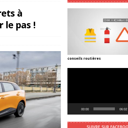
rets à
 d’une icône en version 100 % électrique
ACCEUILL
 le pas !
re électrique : quelles alternatives à la Green’Up de Legrand au Maroc
lectrique : BMW accélère, Ford recule, la Chine innove et Tesla renforce
conseils routières
ent cette technologie peut réduire le coût de la voiture électrique au
Video
Player
ctrique français prêt à défier les références allemandes
AUTOS
u GLA électrique : jusqu’à 657 km d’autonomie et des prix plus
00:00
06:02
SUIVRE SUR FACEBO