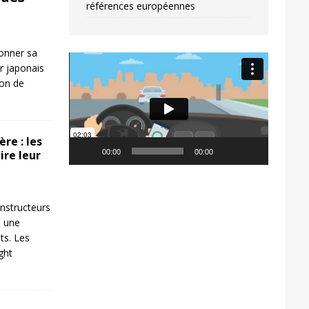
références européennes
donner sa
Video
r japonais
Player
ion de
re : les
ire leur
00:00
00:00
nstructeurs
s une
ts. Les
ight