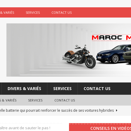
 & VARIÉS
SERVICES
CONTACT US
DIVERS & VARIÉS
SERVICES
CONTACT US
S & VARIÉS
SERVICES
CONTACT US
le batterie qui pourrait renforcer le succès de ses voitures hybrides
ître avant de sauter le pas !
CONSEILS EN VIDÉO
re : les boutons physiques vont faire leur retour dans les voitures