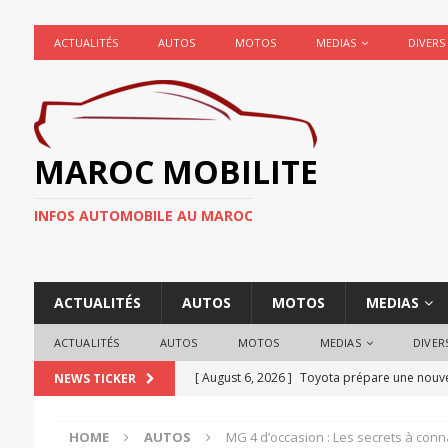
ACTUALITÉS
AUTOS
MOTOS
MEDIAS
DIVERS
MAROC MOBILITE
INFOS AUTOMOBILE AU MAROC
ACTUALITÉS
AUTOS
MOTOS
MEDIAS
ACTUALITÉS
AUTOS
MOTOS
MEDIAS
DIVER
[ August 6, 2026 ]
Toyota prépare une nouvel
NEWS TICKER
ACTUALITÉ AUTOMOBILE
HOME
AUTOS
MG 4 d’occasion : Les secrets à conna
[ August 4, 2026 ]
Mercedes fait marche arriè