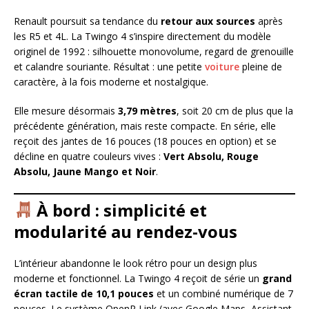
Renault poursuit sa tendance du
retour aux sources
après
les R5 et 4L. La Twingo 4 s’inspire directement du modèle
originel de 1992 : silhouette monovolume, regard de grenouille
et calandre souriante. Résultat : une petite
voiture
pleine de
caractère, à la fois moderne et nostalgique.
Elle mesure désormais
3,79 mètres
, soit 20 cm de plus que la
précédente génération, mais reste compacte. En série, elle
reçoit des jantes de 16 pouces (18 pouces en option) et se
décline en quatre couleurs vives :
Vert Absolu, Rouge
Absolu, Jaune Mango et Noir
.
À bord : simplicité et
modularité au rendez-vous
L’intérieur abandonne le look rétro pour un design plus
moderne et fonctionnel. La Twingo 4 reçoit de série un
grand
écran tactile de 10,1 pouces
et un combiné numérique de 7
pouces. Le système OpenR Link (avec Google Maps, Assistant