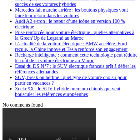
succès de ses voitures hybrides
Mercedes fait marche arrière : les boutons physiques vont
faire leur retour dans les voitures
Audi A2 e-tron : le retour d’une icône en version 100 %
électrique
Prise renforcée pour voiture électrique : quelles alternatives à
la Green’Up de Legrand au Maroc
L’actualité de la voiture électrique : BMW accélère, Ford
recule, la Chine innove et Tesla renforce son engagement
Recharge intelligente : comment cette technologie peut réduire
le coût de la voiture électrique au Maroc
Essai du DS N°7 : le SUV électrique français prêt à défier les
références allemandes
SUV, break ou berline : quel type de voiture choisir pour
partir en vacances ?
Zeekr 9X : le SUV hybride premium chinois qui veut
bousculer les références européennes
No comments found