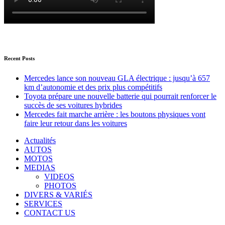
Recent Posts
Mercedes lance son nouveau GLA électrique : jusqu’à 657
km d’autonomie et des prix plus compétitifs
Toyota prépare une nouvelle batterie qui pourrait renforcer le
succès de ses voitures hybrides
Mercedes fait marche arrière : les boutons physiques vont
faire leur retour dans les voitures
Actualités
AUTOS
MOTOS
MEDIAS
VIDEOS
PHOTOS
DIVERS & VARIÉS
SERVICES
CONTACT US