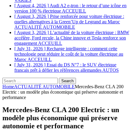
VARIÉS
[ August 4, 2026 ]
Audi A2 e-tron : le retour d’une icône en
version 100 % électrique
ACCEUILL
[ August 3, 2026 ]
Prise renforcée pour voiture électrique :
quelles alternatives à la Green’Up de Legrand au Maroc
ACTUALITÉ AUTOMOBILE
[ August 3, 2026 ]
L’actualité de la voiture électrique : BMW
accélère, Ford recule, la Chine innove et Tesla renforce son
engagement
ACCEUILL
[ July 31, 2026 ]
Recharge intelligente : comment cette
technologie peut réduire le coût de la voiture électrique au
Maroc
ACCEUILL
[ July 31, 2026 ]
Essai du DS N°7 : le SUV électrique
français prêt à défier les références allemandes
AUTOS
Search
for:
Home
ACTUALITÉ AUTOMOBILE
Mercedes-Benz CLA 200
Electric : un modèle plus économique qui préserve autonomie et
performance
Mercedes-Benz CLA 200 Electric : un
modèle plus économique qui préserve
autonomie et performance