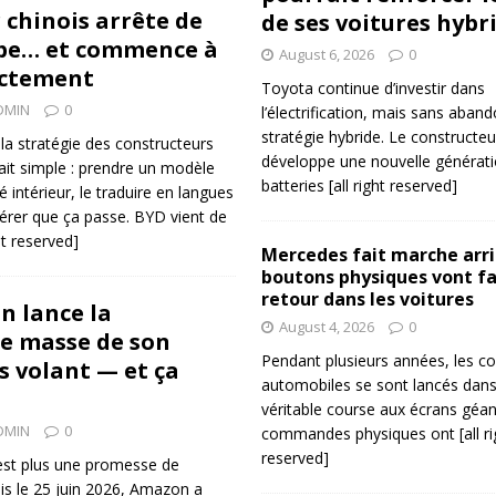
 chinois arrête de
de ses voitures hybr
ope… et commence à
August 6, 2026
0
rectement
Toyota continue d’investir dans
DMIN
0
l’électrification, mais sans aban
stratégie hybride. Le constructeu
a stratégie des constructeurs
développe une nouvelle générat
ait simple : prendre un modèle
batteries
[all right reserved]
intérieur, le traduire en langues
érer que ça passe. BYD vient de
ght reserved]
Mercedes fait marche arriè
boutons physiques vont fa
retour dans les voitures
n lance la
August 4, 2026
0
e masse de son
Pendant plusieurs années, les co
s volant — et ça
automobiles se sont lancés dan
véritable course aux écrans géan
DMIN
0
commandes physiques ont
[all r
reserved]
est plus une promesse de
uis le 25 juin 2026, Amazon a