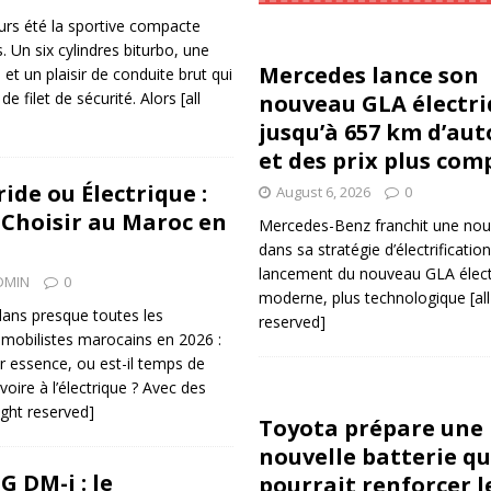
s été la sportive compacte
. Un six cylindres biturbo, une
Mercedes lance son
et un plaisir de conduite brut qui
de filet de sécurité. Alors
[all
nouveau GLA électri
jusqu’à 657 km d’au
et des prix plus com
ide ou Électrique :
August 6, 2026
0
Choisir au Maroc en
Mercedes-Benz franchit une nou
dans sa stratégie d’électrificatio
lancement du nouveau GLA électr
DMIN
0
moderne, plus technologique
[al
dans presque toutes les
reserved]
mobilistes marocains en 2026 :
er essence, ou est-il temps de
voire à l’électrique ? Avec des
right reserved]
Toyota prépare une
nouvelle batterie qu
 DM-i : le
pourrait renforcer l