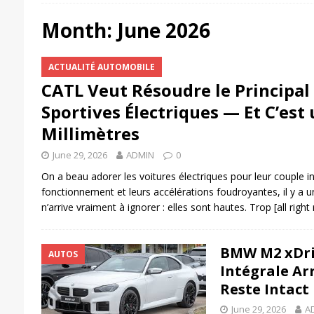
DIVERS & VARIÉS
Month:
June 2026
[ August 4, 2026 ]
Audi A2 e-tron : le retour
ACTUALITÉ AUTOMOBILE
[ August 3, 2026 ]
Prise renforcée pour voitu
CATL Veut Résoudre le Principal
ACTUALITÉ AUTOMOBILE
Sportives Électriques — Et C’est
[ August 3, 2026 ]
L’actualité de la voiture é
Millimètres
son engagement
ACCEUILL
June 29, 2026
ADMIN
0
[ July 31, 2026 ]
Recharge intelligente : comm
On a beau adorer les voitures électriques pour leur couple in
Maroc
ACCEUILL
fonctionnement et leurs accélérations foudroyantes, il y a
n’arrive vraiment à ignorer : elles sont hautes. Trop
[all righ
[ July 31, 2026 ]
Essai du DS N°7 : le SUV éle
[ August 6, 2026 ]
Mercedes lance son nouvea
BMW M2 xDriv
AUTOS
compétitifs
AUTOS
Intégrale Arr
Reste Intact
June 29, 2026
A