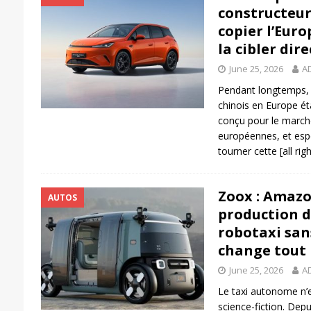
constructeur
copier l’Eur
la cibler di
June 25, 2026
A
Pendant longtemps, l
chinois en Europe ét
conçu pour le marché 
européennes, et esp
tourner cette
[all ri
Zoox : Amazo
AUTOS
production d
robotaxi san
change tout
June 25, 2026
A
Le taxi autonome n’
science-fiction. Dep