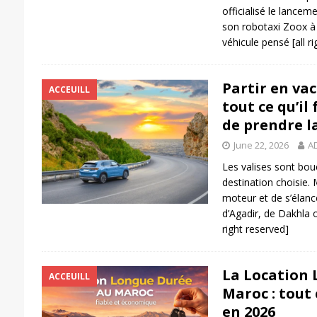
officialisé le lancem
son robotaxi Zoox à 
véhicule pensé
[all r
Partir en vac
ACCEUILL
tout ce qu’il
de prendre l
June 22, 2026
A
Les valises sont bouc
destination choisie.
moteur et de s’élanc
d’Agadir, de Dakhla 
right reserved]
La Location 
ACCEUILL
Maroc : tout 
en 2026