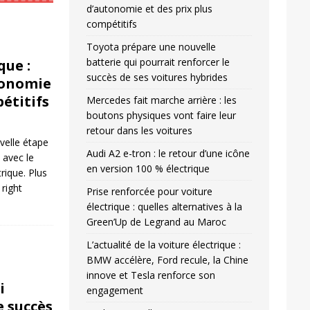
d’autonomie et des prix plus
compétitifs
Toyota prépare une nouvelle
batterie qui pourrait renforcer le
que :
succès de ses voitures hybrides
tonomie
pétitifs
Mercedes fait marche arrière : les
boutons physiques vont faire leur
retour dans les voitures
velle étape
Audi A2 e-tron : le retour d’une icône
n avec le
en version 100 % électrique
ique. Plus
l right
Prise renforcée pour voiture
électrique : quelles alternatives à la
Green’Up de Legrand au Maroc
L’actualité de la voiture électrique :
BMW accélère, Ford recule, la Chine
innove et Tesla renforce son
i
engagement
e succès