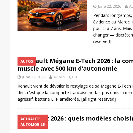
June 22, 2026
A
Pendant longtemps, 
évidence au Maroc. Un
pour 5 à 7 ans. Mais 
changer — discrète
reserved]
Renault Mégane E-Tech 2026 : la co
AUTOS
muscle avec 500 km d’autonomie
June 22, 2026
ADMIN
0
Renault vient de dévoiler le restylage de sa Mégane E-Tech E
dire, c’est que la compacte française ne fait pas dans la d
agressif, batterie LFP améliorée,
[all right reserved]
Peugeot 2026 : quels modèles choisi
ACTUALITÉ
maîtrisé ?
AUTOMOBILE