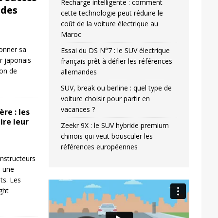
Recharge intelligente : comment
ides
cette technologie peut réduire le
coût de la voiture électrique au
Maroc
donner sa
Essai du DS N°7 : le SUV électrique
r japonais
français prêt à défier les références
ion de
allemandes
SUV, break ou berline : quel type de
voiture choisir pour partir en
vacances ?
re : les
ire leur
Zeekr 9X : le SUV hybride premium
chinois qui veut bousculer les
références européennes
nstructeurs
s une
ts. Les
Video
ight
Player