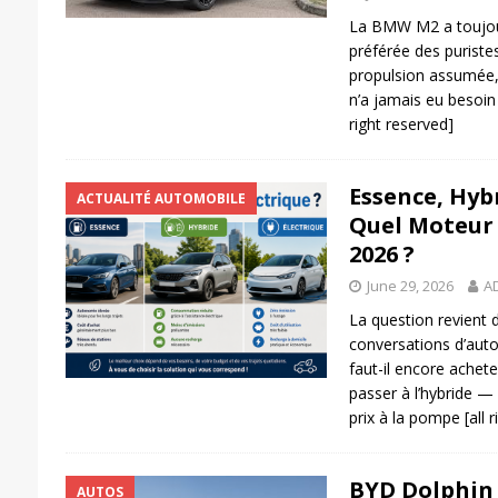
La BMW M2 a toujour
préférée des puristes
propulsion assumée, 
n’a jamais eu besoin 
right reserved]
Essence, Hybr
ACTUALITÉ AUTOMOBILE
Quel Moteur 
2026 ?
June 29, 2026
A
La question revient 
conversations d’auto
faut-il encore achet
passer à l’hybride — 
prix à la pompe
[all 
BYD Dolphin G
AUTOS