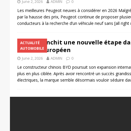
June 2, 2026
ADMIN
0
Les meilleures Peugeot neuves à considérer en 2026 Malg
par la hausse des prix, Peugeot continue de proposer plusie
conducteurs à la recherche d’un véhicule neuf sans
[all righ
BYD franchit une nouvelle étape da
ACTUALITÉ
marché européen
AUTOMOBILE
June 2, 2026
ADMIN
0
Le constructeur chinois BYD poursuit son expansion interna
plus en plus ciblée. Après avoir rencontré un succès grandis
électriques, la marque semble désormais vouloir séduire da