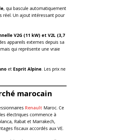
de
, qui bascule automatiquement
 réel. Un ajout intéressant pour
nnelle V2G (11 kW) et V2L (3,7
des appareils externes depuis sa
 mais qui représente une vraie
hno
et
Esprit Alpine
. Les prix ne
arché marocain
essionnaires
Renault
Maroc. Ce
cules électriques commence à
lanca, Rabat et Marrakech,
ntages fiscaux accordés aux VE.