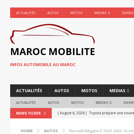
ACTUALITÉS
AUTOS
MOTOS
MEDIAS
DIVERS
MAROC MOBILITE
INFOS AUTOMOBILE AU MAROC
ACTUALITÉS
AUTOS
MOTOS
MEDIAS
ACTUALITÉS
AUTOS
MOTOS
MEDIAS
DIVER
[ August 6, 2026 ]
Toyota prépare une nouvell
NEWS TICKER
ACTUALITÉ AUTOMOBILE
HOME
AUTOS
Renault Mégane E-Tech 2026 : la co
[ August 4, 2026 ]
Mercedes fait marche arriè