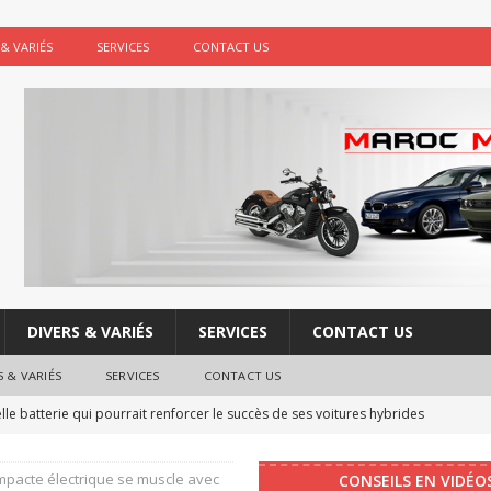
 & VARIÉS
SERVICES
CONTACT US
DIVERS & VARIÉS
SERVICES
CONTACT US
S & VARIÉS
SERVICES
CONTACT US
e batterie qui pourrait renforcer le succès de ses voitures hybrides
mpacte électrique se muscle avec
CONSEILS EN VIDÉO
re : les boutons physiques vont faire leur retour dans les voitures