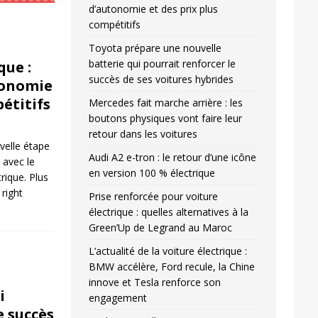
d’autonomie et des prix plus
compétitifs
Toyota prépare une nouvelle
batterie qui pourrait renforcer le
que :
succès de ses voitures hybrides
tonomie
pétitifs
Mercedes fait marche arrière : les
boutons physiques vont faire leur
retour dans les voitures
velle étape
Audi A2 e-tron : le retour d’une icône
n avec le
en version 100 % électrique
ique. Plus
l right
Prise renforcée pour voiture
électrique : quelles alternatives à la
Green’Up de Legrand au Maroc
L’actualité de la voiture électrique :
BMW accélère, Ford recule, la Chine
innove et Tesla renforce son
i
engagement
e succès