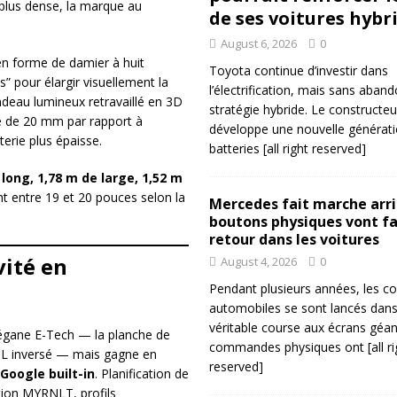
 plus dense, la marque au
de ses voitures hybr
August 6, 2026
0
en forme de damier à huit
Toyota continue d’investir dans
” pour élargir visuellement la
l’électrification, mais sans aban
ndeau lumineux retravaillé en 3D
stratégie hybride. Le constructeu
sé de 20 mm par rapport à
développe une nouvelle générat
erie plus épaisse.
batteries
[all right reserved]
 long, 1,78 m de large, 1,52 m
t entre 19 et 20 pouces selon la
Mercedes fait marche arriè
boutons physiques vont fa
retour dans les voitures
vité en
August 4, 2026
0
Pendant plusieurs années, les co
automobiles se sont lancés dan
véritable course aux écrans géan
 Mégane E-Tech — la planche de
commandes physiques ont
[all r
 L inversé — mais gagne en
reserved]
Google built-in
. Planification de
ation MYRNLT, profils