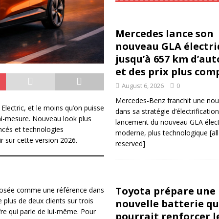
Mercedes lance son
nouveau GLA électri
jusqu’à 657 km d’au
et des prix plus com
August 6, 2026
0
Mercedes-Benz franchit une nou
Electric, et le moins qu’on puisse
dans sa stratégie d’électrificatio
emi-mesure. Nouveau look plus
lancement du nouveau GLA électr
ncés et technologies
moderne, plus technologique
[al
ir sur cette version 2026.
reserved]
Toyota prépare une
mposée comme une référence dans
lus de deux clients sur trois
nouvelle batterie qu
fre qui parle de lui-même. Pour
pourrait renforcer l