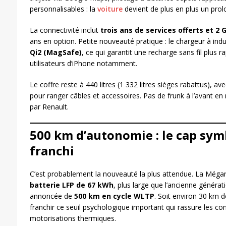
personnalisables : la
voiture
devient de plus en plus un pr
La connectivité inclut
trois ans de services offerts et 2
ans en option. Petite nouveauté pratique : le chargeur à in
Qi2 (MagSafe)
, ce qui garantit une recharge sans fil plus r
utilisateurs d’iPhone notamment.
Le coffre reste à 440 litres (1 332 litres sièges rabattus), av
pour ranger câbles et accessoires. Pas de frunk à l’avant 
par Renault.
500 km d’autonomie : le cap sym
franchi
C’est probablement la nouveauté la plus attendue. La Még
batterie LFP de 67 kWh
, plus large que l’ancienne généra
annoncée de
500 km en cycle WLTP
. Soit environ 30 km d
franchir ce seuil psychologique important qui rassure les c
motorisations thermiques.