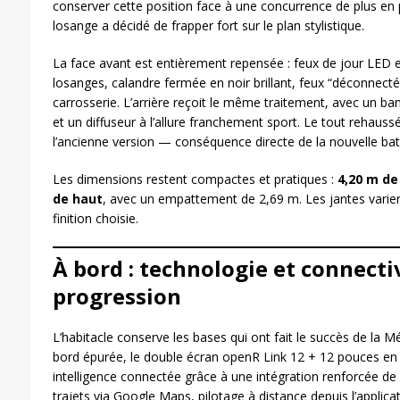
conserver cette position face à une concurrence de plus en
losange a décidé de frapper fort sur le plan stylistique.
La face avant est entièrement repensée : feux de jour LED 
losanges, calandre fermée en noir brillant, feux “déconnectés
carrosserie. L’arrière reçoit le même traitement, avec un ba
et un diffuseur à l’allure franchement sport. Le tout rehaus
l’ancienne version — conséquence directe de la nouvelle batt
Les dimensions restent compactes et pratiques :
4,20 m de
de haut
, avec un empattement de 2,69 m. Les jantes varien
finition choisie.
À bord : technologie et connecti
progression
L’habitacle conserve les bases qui ont fait le succès de la
bord épurée, le double écran openR Link 12 + 12 pouces en
intelligence connectée grâce à une intégration renforcée de
trajets via Google Maps, pilotage à distance depuis l’applic