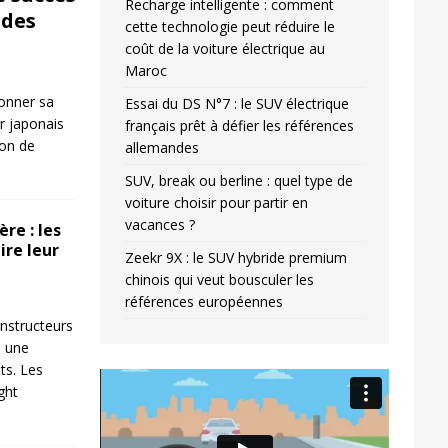
Recharge intelligente : comment
ides
cette technologie peut réduire le
coût de la voiture électrique au
Maroc
donner sa
Essai du DS N°7 : le SUV électrique
r japonais
français prêt à défier les références
ion de
allemandes
SUV, break ou berline : quel type de
voiture choisir pour partir en
vacances ?
re : les
ire leur
Zeekr 9X : le SUV hybride premium
chinois qui veut bousculer les
références européennes
nstructeurs
s une
ts. Les
Video
ight
Player