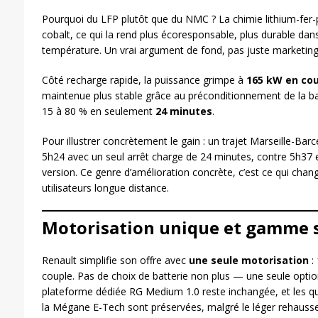
Pourquoi du LFP plutôt que du NMC ? La chimie lithium-fer
cobalt, ce qui la rend plus écoresponsable, plus durable dan
température. Un vrai argument de fond, pas juste marketing
Côté recharge rapide, la puissance grimpe à
165 kW en cou
maintenue plus stable grâce au préconditionnement de la bat
15 à 80 % en seulement
24 minutes
.
Pour illustrer concrètement le gain : un trajet Marseille-Bar
5h24 avec un seul arrêt charge de 24 minutes, contre 5h37 e
version. Ce genre d’amélioration concrète, c’est ce qui chan
utilisateurs longue distance.
Motorisation unique et gamme s
Renault simplifie son offre avec
une seule motorisation
:
couple. Pas de choix de batterie non plus — une seule opti
plateforme dédiée RG Medium 1.0 reste inchangée, et les q
la Mégane E-Tech sont préservées, malgré le léger rehauss