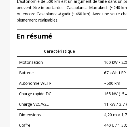
L’autonomie de 500 km est un argument de taille dans un pays
peuvent être importantes : Casablanca-Marrakech (~240 km
ou encore Casablanca-Agadir (~460 km). Avec une seule char
pleinement réalisables.
En résumé
Caractéristique
Motorisation
160 kW / 2
Batterie
67 kWh LFP
Autonomie WLTP
~500 km
Charge rapide DC
165 kW (15
Charge V2G/V2L
11 kW / 3,7
Dimensions
4,20 m × 1,
Coffre
440 L / 1 33